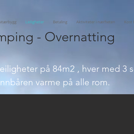
nitærbygg
Leiligheter
Betaling
Aktiviteter i nærheten
Kost 
amping - Overnatting
leiligheter på 84m2 , hver med 3
nnbåren varme på alle rom.