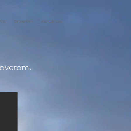
Pris
Drone film
Kontakt oss
 soverom.