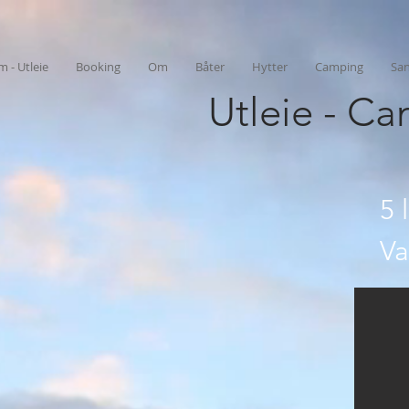
m - Utleie
Booking
Om
Båter
Hytter
Camping
Sa
Utleie - C
5 
Va